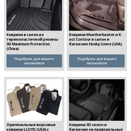
Коврики в салон из
Коврики Weatherbeater и X-
термопластичной резины
act Contour в салон и
3D Maximum Protection
багажник Husky Liners (USA)
(China)
Подобрать для вашего
Подобрать для вашего
автомобиля
автомобиля
Коврики 3D салон и
Оригинальные ворсовые
багажник на праворульные
коврики LLOYD (USA) с