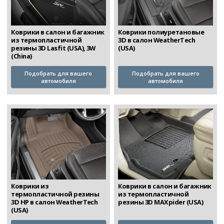
Коврики в салон и багажник
Коврики полиуретановые
из термопластичной
3D в салон WeatherTech
резины 3D Lasfit (USA), 3W
(USA)
(China)
Подобрать для вашего
Подобрать для вашего
автомобиля
автомобиля
Коврики из
Коврики в салон и багажник
термопластичной резины
из термопластичной
3D HP в салон WeatherTech
резины 3D MAXpider (USA)
(USA)